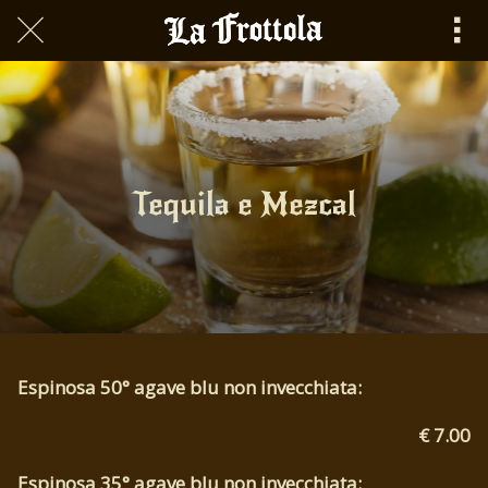
Scritto il 22/05/2020\nQuick App\n
Tequila e Mezcal
Espinosa 50° agave blu non invecchiata:
€ 7.00
Espinosa 35° agave blu non invecchiata: