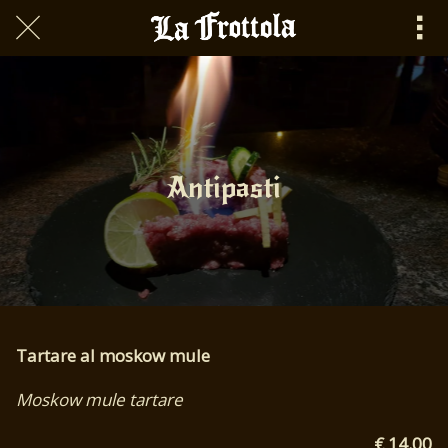
Scritto il 22/05/2020\nQuick App\n
Antipasti
Tartare al moskow mule
Moskow mule tartare
€ 14.00